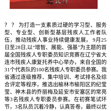
？ ？ 为打造一支素质过硬的学习型、服务
型、专业型、创新型基层残疾人工作者队
伍，推动残疾人事业持续健康发展，
9
月
25
日至
28
日
,
以“增智、展能、强基”为主题的首
届全国残疾人专职委员知识竞赛在辽宁省大
连市残疾人康复托养中心举办，来自全国的
31
个代表队的
100
名残疾人专职委员参赛。我
省通过逐级推荐、集中培训、考试排名及综
合评定等程序，推选出榆林市榆阳区的纪莹
莹、神木县的乔丽梅及延安市安塞区的常亮
等
3
名残疾人专职委员参赛。在初赛笔试环
节，
3
名队员沉着冷静，认真答卷，最终以优