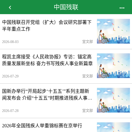
中国残联


中国残联召开党组（扩大）会议研究部署下
半年重点工作
2026-08-03
宣文部
程凯主席接受《人民政协报》专访：锚定高
质量发展新坐标 奋力书写残疾人事业新篇章
2026-07-29
宣文部
国新办举行“开局起步‘十五五’”系列主题新
闻发布会 介绍“十五五”时期推进残疾人事业
全面发展高质量发展有关情况 图文实录
2026-07-28
宣文部
2026年全国残疾人举重锦标赛在京举行