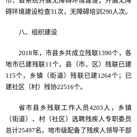
市、县系统开展无障碍环境建设；开展无障
碍环境建设检查
31
次，无障碍培训
290
人次。
八、组织建设
2018
年，市县乡共成立残联
1390
个，各
地市已建残联
11
个，县（市、区）残联已建
115
个，乡镇（街道）残联已建
1264
个；已
建社区（村）残协
22516
个。
省市县乡残联工作人员
4203
人，乡镇
（街道）、村（社区）选聘残疾人专职委员
总计
25497
名。地市级配备了残疾人领导干部