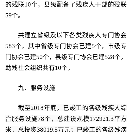
的残联
10
个，县级配备了残疾人干部的残联
59
个。
共建立省级及以下各类残疾人专门协会
583
个，其中省级专门协会已建
5
个，市级专
门协会已建
50
个，县级专门协会已建
528
个。
助残社会组织共有
10
个。
九、服务设施
截至
2018
年底，已竣工的各级残疾人综
合服务设施
78
个，总建设规模
172921.3
平方
米，总投资
38019.5
万元；已竣工的各级残疾