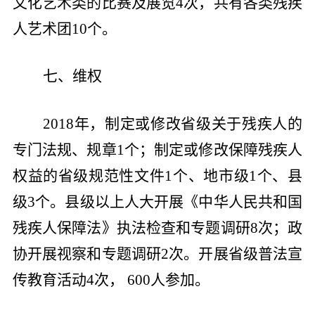
文化艺术类的比赛及展览
4
次，共有各类残疾
人艺术团
10
个。
七、维权
2018
年，制定或修改省级关于残疾人的
专门法规、规章
1
个；制定或修改保障残疾人
权益的省级规范性文件
1
个、地市级
1
个、县
级
3
个。县级以上人大开展《中华人民共和国
残疾人保障法》执法检查和专题调研
8
次；政
协开展视察和专题调研
2
次。开展省级普法宣
传教育活动
4
次，
600
人参加。