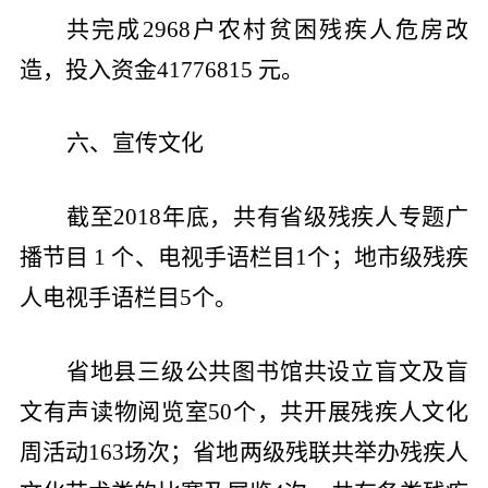
共完成
2968
户农村贫困残疾人危房改
造，投入资金
41776815
元。
六、宣传文化
截至
2018
年底，共有省级残疾人专题广
播节目
1
个、电视手语栏目
1
个；地市级残疾
人电视手语栏目
5
个。
省地县三级公共图书馆共设立盲文及盲
文有声读物阅览室
50
个，共开展残疾人文化
周活动
163
场次；省地两级残联共举办残疾人