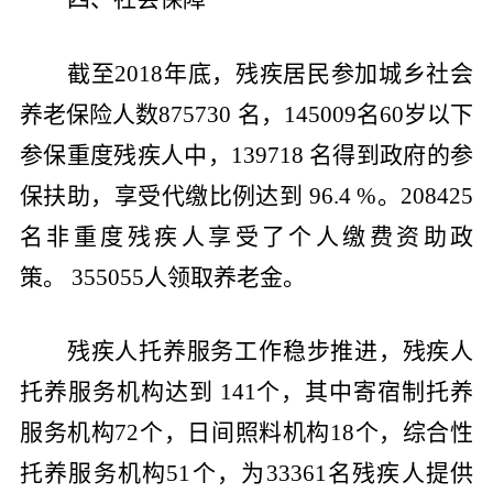
截至
2018
年底，残疾居民参加城乡社会
养老保险人数
875730
名，
145009
名
60
岁以下
参保重度残疾人中，
139718
名得到政府的参
保扶助，享受代缴比例达到
96.4 %
。
208425
名非重度残疾人享受了个人缴费资助政
策。
355055
人领取养老金。
残疾人托养服务工作稳步推进，残疾人
托养服务机构达到
141
个，其中寄宿制托养
服务机构
72
个，日间照料机构
18
个，综合性
托养服务机构
51
个，为
33361
名残疾人提供