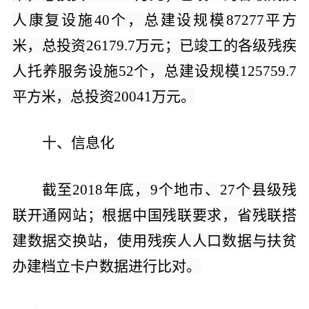
人康复设施
40
个，总建设规模
87277
平方
米，总投资
26179.7
万元；已竣工的各级残疾
人托养服务设施
52
个，总建设规模
125759.7
平方米，总投资
20041
万元。
十、信息化
截至
2018
年底，
9
个地市、
27
个县级残
联开通网站；根据中国残联要求，省残联搭
建数据交换站，使用残疾人人口数据与扶贫
办建档立卡户数据进行比对。